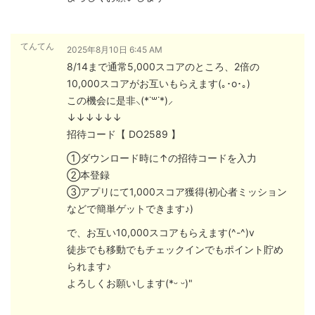
てんてん
2025年8月10日 6:45 AM
8/14まで通常5,000スコアのところ、2倍の
10,000スコアがお互いもらえます(｡･о･｡)
この機会に是非⸜(*˙꒳˙*)⸝
↓↓↓↓↓↓
招待コード【 DO2589 】
①ダウンロード時に↑の招待コードを入力
②本登録
③アプリにて1,000スコア獲得(初心者ミッション
などで簡単ゲットできます♪)
で、お互い10,000スコアもらえます(^-^)v
徒歩でも移動でもチェックインでもポイント貯め
られます♪
よろしくお願いします(*ᵕ ᵕ)"