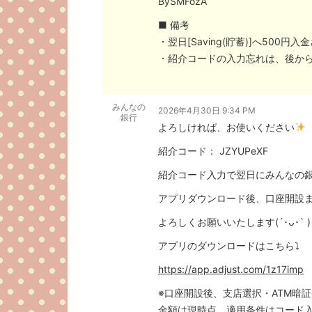
BySMFozA
■ 備考
・翌日[Saving(貯蓄)]へ500円
・紹介コードの入力忘れは、後か
みんなの
2026年4月30日 9:34 PM
銀行
よろしければ、お使いください
紹介コード： JZYUPeXF
紹介コード入力で翌日にみんなの銀行
アプリダウンロード後、口座開設ま
よろしくお願いいたします(´･ᴗ･` )
アプリのダウンロードはこちら⤵
https://app.adjust.com/1z17imp
※口座開設後、支店選択・ATM暗
金額は現時点、適用条件はコード