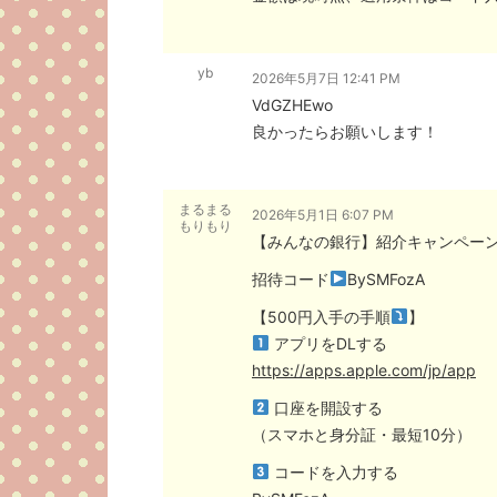
yb
2026年5月7日 12:41 PM
VdGZHEwo
良かったらお願いします！
まるまる
2026年5月1日 6:07 PM
もりもり
【みんなの銀行】紹介キャンペー
招待コード
BySMFozA
【500円入手の手順
】
アプリをDLする
https://apps.apple.com/jp/app
口座を開設する
（スマホと身分証・最短10分）
コードを入力する