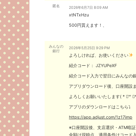
匿名
2026年6月7日 8:09 AM
xtNTxHzu
500円貰えます！、
みんなの
2026年5月25日 9:29 PM
銀行
よろしければ、お使いください
紹介コード： JZYUPeXF
紹介コード入力で翌日にみんなの銀行
アプリダウンロード後、口座開設ま
よろしくお願いいたします( * ॑꒳ ॑*
アプリのダウンロードはこちら⤵
https://app.adjust.com/1z17imp
※口座開設後、支店選択・ATM暗
金額は現時点、適用条件はコード